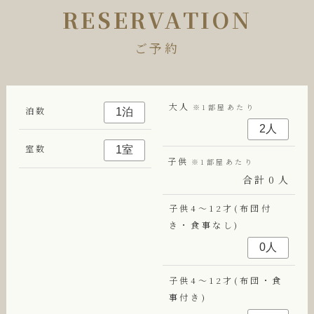
RESERVATION
ご予約
大人
※1部屋あたり
泊数
室数
子供
※1部屋あたり
合計
0
人
子供4～12才(布団付
き・食事なし)
子供4～12才(布団・食
事付き)