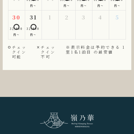
円～
円～
円～
円～
円～
30
31
1
2
3
4
5
32,800
32,800
円～
円～
チェッ
チェッ
※表示料金は予約できる 1
クイン
クイン
室1名1泊目 の最安値
可能
不可